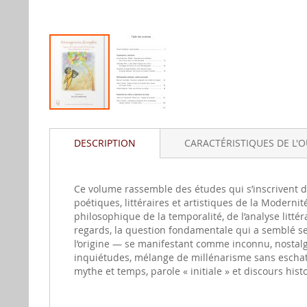
Aller
au
DESCRIPTION
CARACTÉRISTIQUES DE L'
début
de
la
gallerie
Ce volume rassemble des études qui s’inscrivent d
d'image
poétiques, littéraires et artistiques de la Moderni
philosophique de la temporalité, de l’analyse litt
regards, la question fondamentale qui a semblé se d
l’origine — se manifestant comme inconnu, nostalg
inquiétudes, mélange de millénarisme sans eschatolo
mythe et temps, parole « initiale » et discours hist