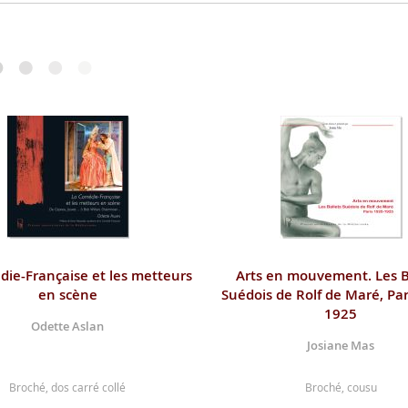
ie-Française et les metteurs
Arts en mouvement. Les B
en scène
Suédois de Rolf de Maré, Par
1925
Odette Aslan
Josiane Mas
Broché, dos carré collé
Broché, cousu