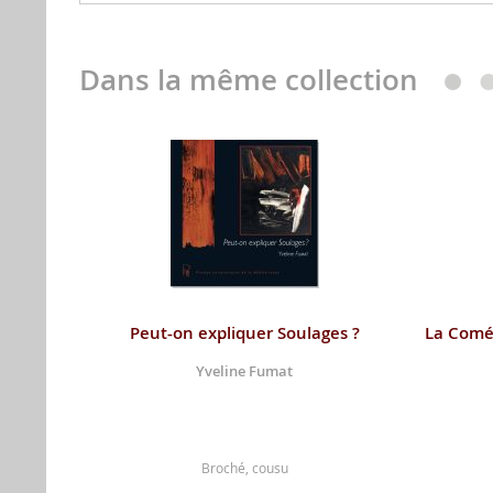
Dans la même collection
Peut-on expliquer Soulages ?
La Coméd
Yveline Fumat
Broché, cousu