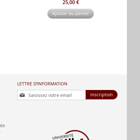
25,00 €
Ajouter au panier
LETTRE D’INFORMATION
Inscription
Inscription
à
notre
lettre
d’information
:
née
y