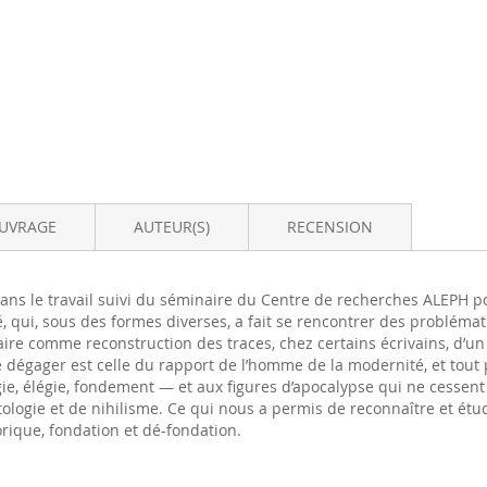
OUVRAGE
AUTEUR(S)
RECENSION
ans le travail suivi du séminaire du Centre de recherches ALEPH p
té, qui, sous des formes diverses, a fait se rencontrer des probléma
éraire comme reconstruction des traces, chez certains écrivains, d’
égager est celle du rapport de l’homme de la modernité, et tout par
ie, élégie, fondement — et aux figures d’apocalypse qui ne cessen
gie et de nihilisme. Ce qui nous a permis de reconnaître et étudier
orique, fondation et dé-fondation.