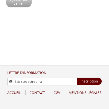
panier
LETTRE D’INFORMATION
Inscription
Inscription
à
notre
ACCUEIL
CONTACT
CGV
MENTIONS LÉGALES
lettre
d’information
: