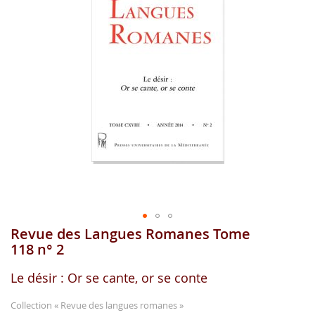
gallerie
d'image
Revue des Langues Romanes Tome
Aller
au
118 n° 2
début
de
Le désir : Or se cante, or se conte
la
gallerie
Collection
« Revue des langues romanes »