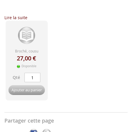
d'image
...
Lire la suite
Broché, cousu
27,00 €
Disponible
Qté
Ajouter au panier
Partager cette page