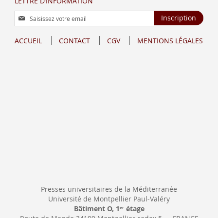
LETTRE D’INFORMATION
Inscription
Inscription
à
notre
ACCUEIL
CONTACT
CGV
MENTIONS LÉGALES
lettre
d’information
:
Presses universitaires de la Méditerranée
Université de Montpellier Paul-Valéry
Bâtiment O, 1
étage
er