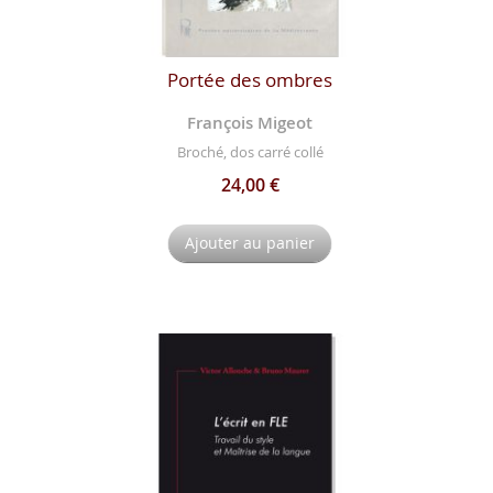
Portée des ombres
François Migeot
Broché, dos carré collé
24,00 €
Ajouter au panier