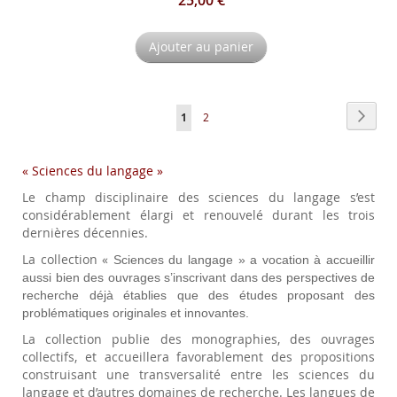
25,00 €
Ajouter au panier
Page
Page
Suiva
Vous
Page
1
2
lisez
« Sciences du langage »
actuellement
Le champ disciplinaire des sciences du langage s’est
la
considérablement élargi et renouvelé durant les trois
page
dernières décennies.
La collection «
Sciences du langage
» a vocation à accueillir
aussi bien des ouvrages s’inscrivant dans des perspectives de
recherche déjà établies que des études proposant des
problématiques originales et innovantes.
La collection publie des monographies, des ouvrages
collectifs, et accueillera favorablement des propositions
construisant une transversalité entre les sciences du
langage et d’autres domaines de recherche. Les langues de