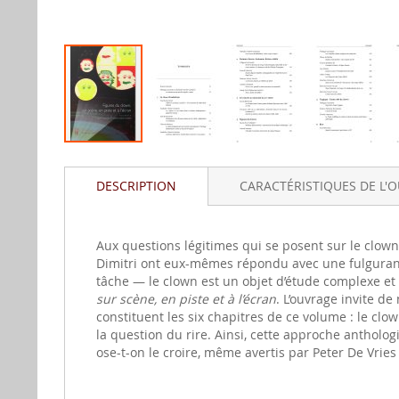
Aller
au
DESCRIPTION
CARACTÉRISTIQUES DE L'
début
de
la
gallerie
Aux questions légitimes qui se posent sur le clown
d'image
Dimitri ont eux-mêmes répondu avec une fulgurance 
tâche — le clown est un objet d’étude complexe et
sur scène, en piste et à l’écran
. L’ouvrage invite d
constituent les six chapitres de ce volume : le cl
la question du rire. Ainsi, cette approche antholo
ose-t-on le croire, même avertis par Peter De Vries