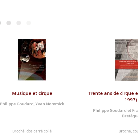
Musique et cirque
Trente ans de cirque 
1997)
Philippe Goudard, Yvan Nommick
Philippe Goudard et Fr
Bretèqu
Broché, dos carré collé
Broché, co