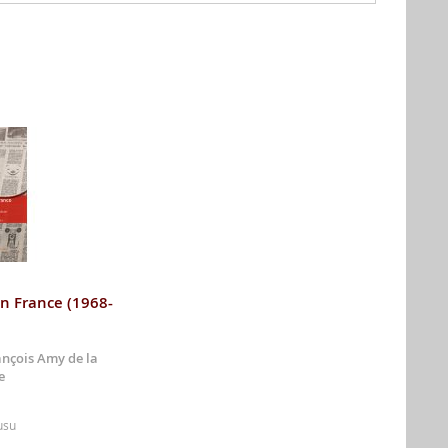
en France (1968-
ançois Amy de la
e
usu