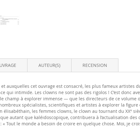
OUVRAGE
AUTEUR(S)
RECENSION
 et auxquelles cet ouvrage est consacré, les plus fameux artistes 
qui intimide. Les clowns ne sont pas des rigolos ! C’est donc avec
 le champ à explorer immense — que les directeurs de ce volume on
e nombreux spécialistes, scientifiques et artistes à explorer la fig
own élisabéthain, les femmes clowns, le clown au tournant du XX
sièc
e
gique autant que kaléidoscopique, contribuera à l’actualisation de
 : « Tout le monde a besoin de croire en quelque chose. Moi, je croi