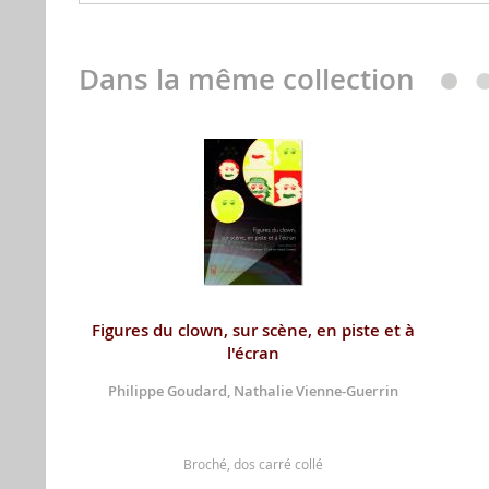
Dans la même collection
Figures du clown, sur scène, en piste et à
l'écran
Philippe Goudard, Nathalie Vienne-Guerrin
Broché, dos carré collé