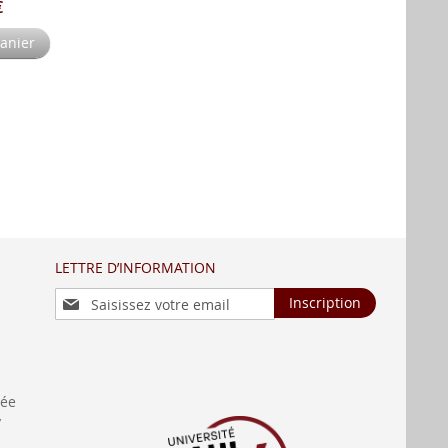
€
panier
LETTRE D’INFORMATION
Inscription
Inscription
à
notre
lettre
d’information
:
née
y