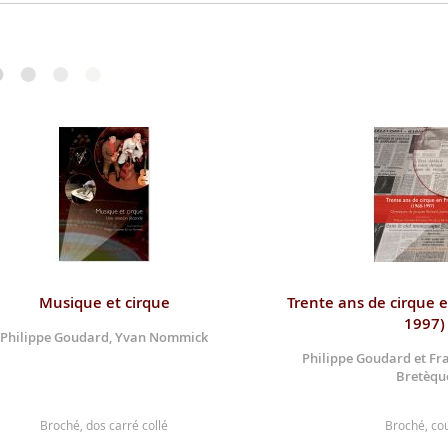
Musique et cirque
Trente ans de cirque 
1997)
Philippe Goudard, Yvan Nommick
Philippe Goudard et Fr
Bretèqu
Broché, dos carré collé
Broché, co