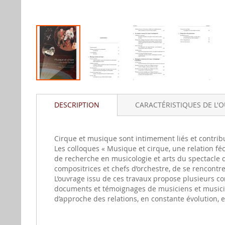
Aller
au
DESCRIPTION
CARACTÉRISTIQUES DE L'
début
de
la
gallerie
Cirque et musique sont intimement liés et contrib
d'image
Les colloques « Musique et cirque, une relation fé
de recherche en musicologie et arts du spectacle d
compositrices et chefs d’orchestre, de se rencontre
L’ouvrage issu de ces travaux propose plusieurs co
documents et témoignages de musiciens et musicien
d’approche des relations, en constante évolution,