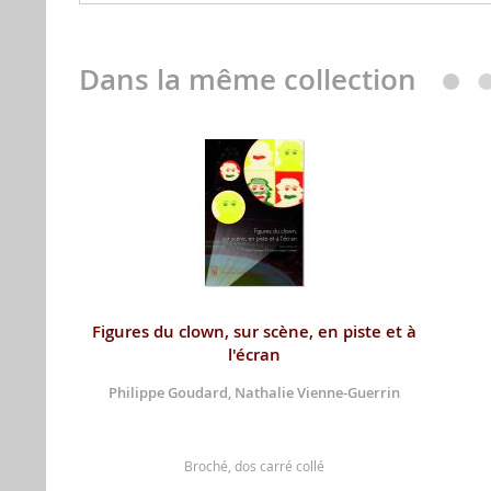
Dans la même collection
Figures du clown, sur scène, en piste et à
l'écran
Philippe Goudard, Nathalie Vienne-Guerrin
Broché, dos carré collé