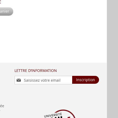
€
panier
LETTRE D’INFORMATION
Inscription
Inscription
à
notre
lettre
d’information
:
née
y