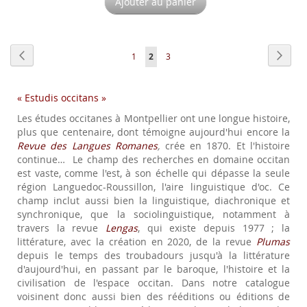
Ajouter au panier
Page
Page
Précédent
Page
Suiva
Page
Vous
Page
1
2
3
lisez
« Estudis occitans »
actuellement
Les études occitanes à Montpellier ont une longue histoire,
la
plus que centenaire, dont témoigne aujourd'hui encore la
page
Revue des Langues Romanes
,
crée en 1870. Et l'histoire
continue… Le champ des recherches en domaine occitan
est vaste, comme l'est, à son échelle qui dépasse la seule
région Languedoc-Roussillon, l'aire linguistique d'oc. Ce
champ inclut aussi bien la linguistique, diachronique et
synchronique, que la sociolinguistique, notamment à
travers la revue
Lengas
, qui existe depuis 1977 ; la
littérature, avec la création en 2020, de la revue
Plumas
depuis le temps des troubadours jusqu'à la littérature
d'aujourd'hui, en passant par le baroque, l'histoire et la
civilisation de l'espace occitan. Dans notre catalogue
voisinent donc aussi bien des rééditions ou éditions de