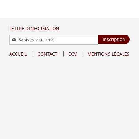
LETTRE D’INFORMATION
Inscription
Inscription
à
notre
ACCUEIL
CONTACT
CGV
MENTIONS LÉGALES
lettre
d’information
: