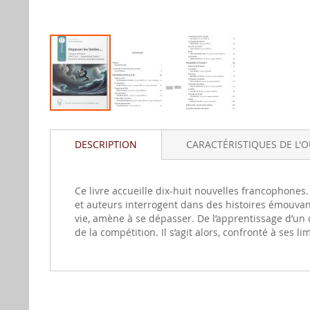
Aller
au
DESCRIPTION
CARACTÉRISTIQUES DE L'
début
de
la
gallerie
Ce livre accueille dix-huit nouvelles francophones
d'image
et auteurs interrogent dans des histoires émouvan
vie, amène à se dépasser. De l’apprentissage d’un co
de la compétition. Il s’agit alors, confronté à ses