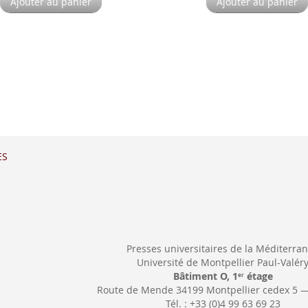
Ajouter au panier
Ajouter au panier
ES
Presses universitaires de la Méditerra
Université de Montpellier Paul-Valér
Bâtiment O, 1
étage
er
Route de Mende 34199 Montpellier cedex 5 
Tél. : +33 (0)4 99 63 69 23