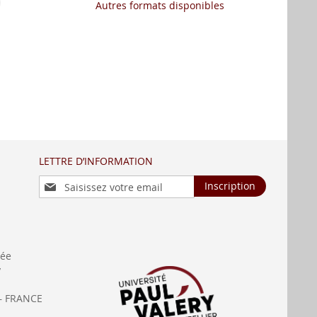
Autres formats disponibles
LETTRE D’INFORMATION
Inscription
Inscription
à
notre
lettre
d’information
:
née
y
— FRANCE