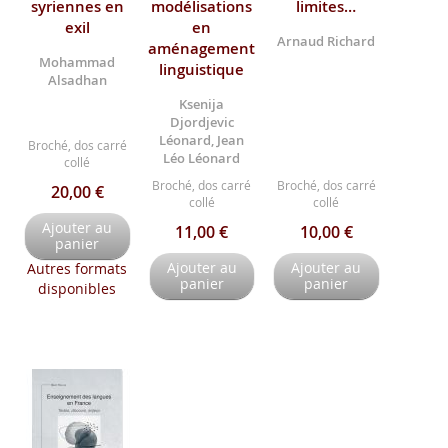
syriennes en
modélisations
limites…
exil
en
Arnaud Richard
aménagement
Mohammad
linguistique
Alsadhan
Ksenija
Djordjevic
Léonard, Jean
Broché, dos carré
Léo Léonard
collé
Broché, dos carré
Broché, dos carré
20,00 €
collé
collé
Ajouter au
11,00 €
10,00 €
panier
Ajouter au
Ajouter au
Autres formats
panier
panier
disponibles