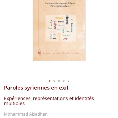
gallerie
d'image
Paroles syriennes en exil
Aller
au
début
Expériences, représentations et identités
multiples
de
la
gallerie
Mohammad Alsadhan