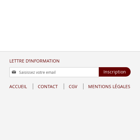
LETTRE D’INFORMATION
Inscription
Inscription
à
notre
ACCUEIL
CONTACT
CGV
MENTIONS LÉGALES
lettre
d’information
: