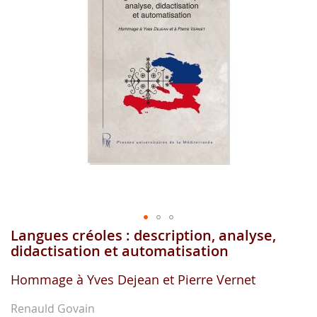
gallerie
d'image
Langues créoles : description, analyse,
Aller
au
didactisation et automatisation
début
de
Hommage à Yves Dejean et Pierre Vernet
la
gallerie
Renauld Govain