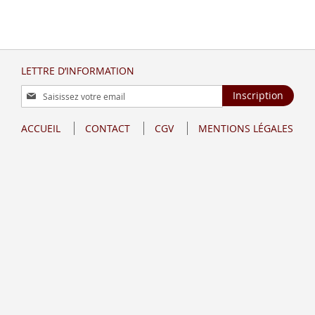
LETTRE D’INFORMATION
Inscription
Inscription
à
notre
ACCUEIL
CONTACT
CGV
MENTIONS LÉGALES
lettre
d’information
: