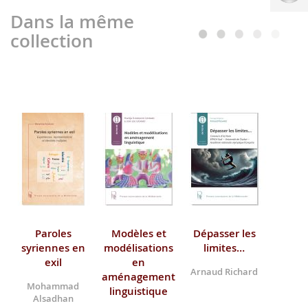
Dans la même
collection
Paroles
Modèles et
Dépasser les
syriennes en
modélisations
limites…
exil
en
Arnaud Richard
aménagement
Mohammad
linguistique
Alsadhan