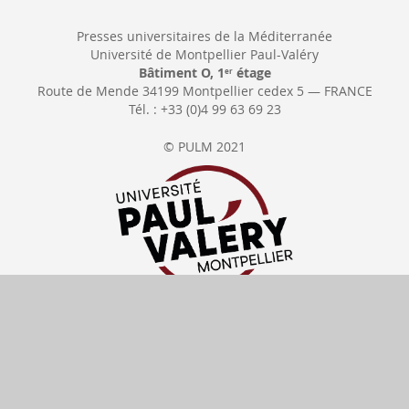
Presses universitaires de la Méditerranée
Université de Montpellier Paul-Valéry
Bâtiment O, 1
étage
er
Route de Mende 34199 Montpellier cedex 5 — FRANCE
Tél. : +33 (0)4 99 63 69 23
© PULM 2021
Se rétracter
Délais de livraison
Tous nos prix
incluent la TVA
Moyens de paiement