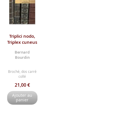
Triplici nodo,
Triplex cuneus
Bernard
Bourdin
Broché, dos carré
collé
21,00 €
Ajouter au
panier