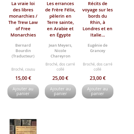
La vraie loi
Les errances
Récits de
des libres
de Frère Félix,
voyage sur les
monarchies /
pèlerin en
bords du
The Trew Law
Terre sainte,
Rhin, à
of Free
en Arabie et
Londres et en
Monarchies
en Égypte
Italie...
Bernard
Jean Meyers,
Eugénie de
Bourdin
Nicole
Grancey
(Traducteur)
Chareyron
Broché, dos carré
Broché, dos carré
Broché, cousu
collé
collé
15,00 €
25,00 €
23,00 €
Ajouter au
Ajouter au
Ajouter au
panier
panier
panier