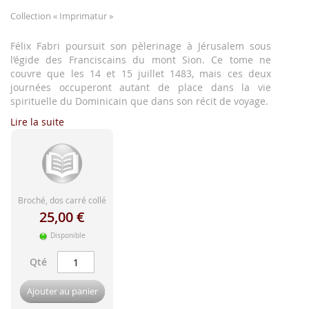
d'image
Collection
« Imprimatur »
Félix Fabri poursuit son pèlerinage à Jérusalem sous
l’égide des Franciscains du mont Sion. Ce tome ne
couvre que les 14 et 15 juillet 1483, mais ces deux
journées occuperont autant de place dans la vie
spirituelle du Dominicain que dans son récit de voyage.
Lire la suite
Broché, dos carré collé
25,00 €
Disponible
Qté
Ajouter au panier