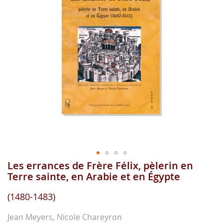
gallerie
d'image
Les errances de Frère Félix, pèlerin en
Aller
au
Terre sainte, en Arabie et en Égypte
début
de
(1480-1483)
la
gallerie
Jean Meyers, Nicole Chareyron