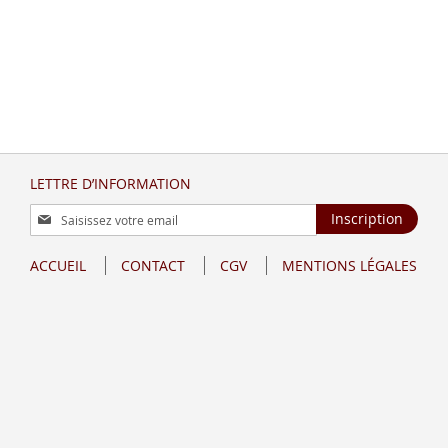
LETTRE D’INFORMATION
Inscription
Inscription
à
notre
ACCUEIL
CONTACT
CGV
MENTIONS LÉGALES
lettre
d’information
: