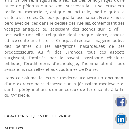
ainsi sa pierre, magistrale, à l’édifice des témoignages d’une
nuée de pèlerins qui se sont succédés là. Et sa Jérusalem,
réelle ou mémorielle, antique ou actuelle, mérite qu’on la
visite à ses côtés. Curieux jusqu’à la fascination, Frère Félix se
perd avec délices dans le dédale des ruelles, contemplant des
vestiges antiques ou saisissant des scènes sur le vif. Il
ressuscite une ville reliquaire dont chaque pierre, chaque
édifice conte une histoire. Critique, il récuse l’imagerie fautive
des peintres ou les allégations hasardeuses de ses
prédécesseurs. Au fil des Errances, tous ces aspects
surgissent, focalisés par le savant passionné d’histoire
biblique, l’érudit épris d’archéologie, l’homme attentif aux
sensations nouvelles et aux coutumes de l’autre.
Dans ce volume, le lecteur moderne trouvera un document
d’une extraordinaire richesse sur la Jérusalem médiévale et
sur les pérégrinations d’un amoureux de Terre sainte à la fin
du XV
siècle.
e
CARACTÉRISTIQUES DE L'OUVRAGE
AUTEUR(S)