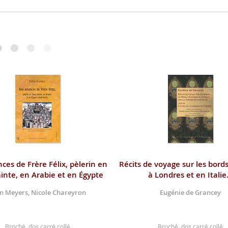
nces de Frère Félix, pèlerin en
Récits de voyage sur les bord
ainte, en Arabie et en Égypte
à Londres et en Italie.
n Meyers, Nicole Chareyron
Eugénie de Grancey
Broché, dos carré collé
Broché, dos carré collé