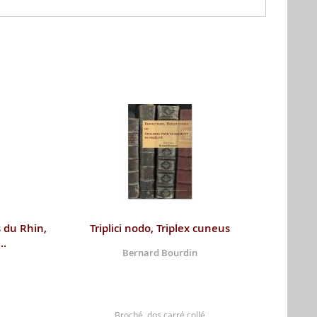
s du Rhin,
Triplici nodo, Triplex cuneus
..
Bernard Bourdin
Broché, dos carré collé