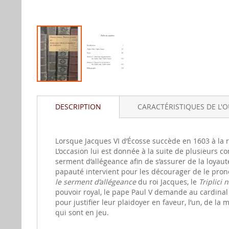
Aller
au
DESCRIPTION
CARACTÉRISTIQUES DE L'
début
de
la
gallerie
Lorsque Jacques VI d’Écosse succède en 1603 à la r
d'image
L’occasion lui est donnée à la suite de plusieurs
serment d’allégeance afin de s’assurer de la loyaut
papauté intervient pour les décourager de le pro
le serment d’allégeance
du roi Jacques, le
Triplici 
pouvoir royal, le pape Paul V demande au cardinal
pour justifier leur plaidoyer en faveur, l’un, de la
qui sont en jeu.