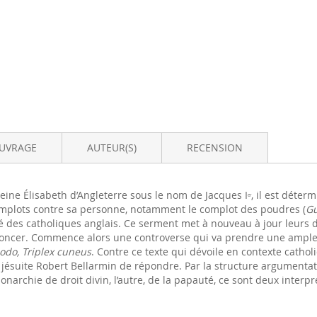
OUVRAGE
AUTEUR(S)
RECENSION
eine Élisabeth d’Angleterre sous le nom de Jacques I
, il est déter
er
 complots contre sa personne, notamment le complot des poudres (
Gu
é des catholiques anglais. Ce serment met à nouveau à jour leurs di
noncer. Commence alors une controverse qui va prendre une ampleu
nodo, Triplex cuneus
. Contre ce texte qui dévoile en contexte catho
 jésuite Robert Bellarmin de répondre. Par la structure argumentat
 monarchie de droit divin, l’autre, de la papauté, ce sont deux inter