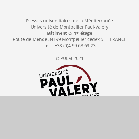
Presses universitaires de la Méditerranée
Université de Montpellier Paul-Valéry
Bâtiment O, 1
étage
er
Route de Mende 34199 Montpellier cedex 5 — FRANCE
Tél. : +33 (0)4 99 63 69 23
© PULM 2021
Cancel order
Delivery date
All our prices include
VAT
Payments available