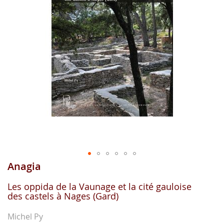
images
gallery
Anagia
Skip
to
the
Les oppida de la Vaunage et la cité gauloise
des castels à Nages (Gard)
beginning
of
the
Michel Py