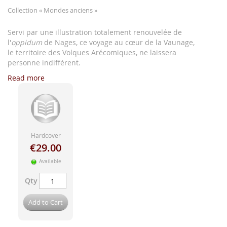
images
Collection
« Mondes anciens »
gallery
Servi par une illustration totalement renouvelée de
l'
oppidum
de Nages, ce voyage au cœur de la Vaunage,
le territoire des Volques Arécomiques, ne laissera
personne indifférent.
Read more
Hardcover
€29.00
Available
Qty
Add to Cart