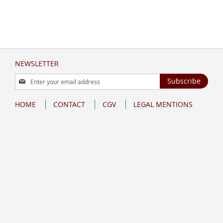
NEWSLETTER
Sign
Subscribe
Up
for
HOME
CONTACT
CGV
LEGAL MENTIONS
Our
Newsletter: