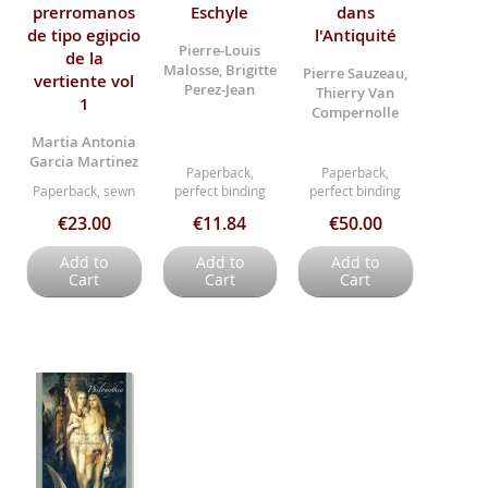
prerromanos
Eschyle
dans
de tipo egipcio
l'Antiquité
Pierre-Louis
de la
Malosse, Brigitte
Pierre Sauzeau,
vertiente vol
Perez-Jean
Thierry Van
1
Compernolle
Martia Antonia
Garcia Martinez
Paperback,
Paperback,
Paperback, sewn
perfect binding
perfect binding
€23.00
€11.84
€50.00
Add to
Add to
Add to
Cart
Cart
Cart