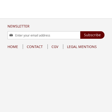
NEWSLETTER
Sign
Subscribe
Up
for
HOME
CONTACT
CGV
LEGAL MENTIONS
Our
Newsletter: