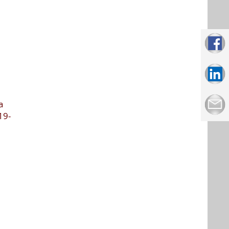
a
19-