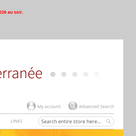
026 au soir.
My account
Advanced Search
H
LINKS
Search
Search