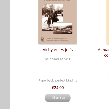
Vichy et les juifs
Alexa
co
Michaël Iancu
P
Paperback, perfect binding
€24.00
Add to Cart