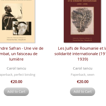
ndre Safran - Une vie de
Les Juifs de Roumanie et l
mbat, un faisceau de
solidarité internationale (19
lumière
1939)
Carol Iancu
Carol Iancu
aperback, perfect binding
Paperback, sewn
€20.00
€20.00
Add to Cart
Add to Cart