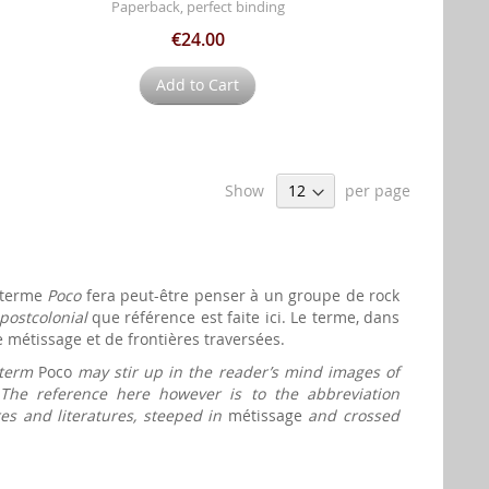
Paperback, perfect binding
€24.00
Add to Cart
Show
per page
e terme
Poco
fera peut-être penser à un groupe de rock
postcolonial
que référence est faite ici. Le terme, dans
e métissage et de frontières traversées.
 term
Poco
may stir up in the reader’s mind images of
 The reference here however is to the abbreviation
res and literatures, steeped in
métissage
and crossed