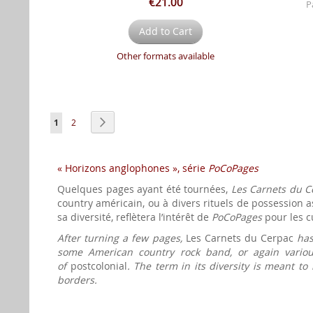
€21.00
P
Add to Cart
Other formats available
Page
You're currently reading page
Page
Page
Next
1
2
« Horizons anglophones », série
PoCoPages
Quelques pages ayant été tournées,
Les Carnets du C
country américain, ou à divers rituels de possession as
sa diversité, reflètera l’intérêt de
PoCoPages
pour les c
After turning a few pages,
Les Carnets du Cerpac
ha
some American country rock band, or again various
of
postcolonial
. The term in its diversity is meant to 
borders.