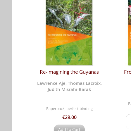
Re-imagining the Guyanas
Fro
Lawrence Aje, Thomas Lacroix,
Judith Misrahi-Barak
P
Paperback, perfect binding
€29.00
Add to Cart