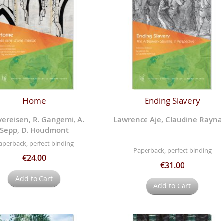
Home
Ending Slavery
eyereisen, R. Gangemi, A.
Lawrence Aje, Claudine Rayn
Sepp, D. Houdmont
aperback, perfect binding
Paperback, perfect binding
€24.00
€31.00
Add to Cart
Add to Cart