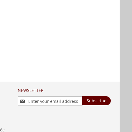
NEWSLETTER
Sign
Subscribe
Up
for
Our
Newsletter:
née