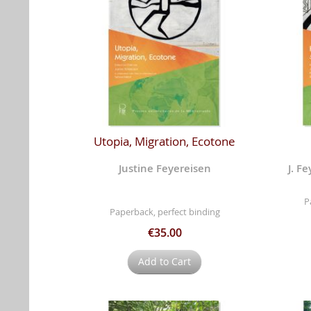
Utopia, Migration, Ecotone
Justine Feyereisen
J. F
P
Paperback, perfect binding
€35.00
Add to Cart