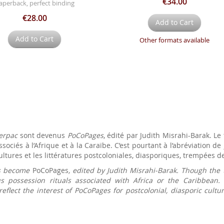
€34.00
aperback, perfect binding
€28.00
Add to Cart
Add to Cart
Other formats available
erpac
sont devenus
PoCoPages
, édité par Judith Misrahi-Barak. L
sociés à l’Afrique et à la Caraïbe. C’est pourtant à l’abréviation de
ultures et les littératures postcoloniales, diasporiques, trempées d
s become
PoCoPages
, edited by Judith Misrahi-Barak. Though the
 possession rituals associated with Africa or the Caribbean.
reflect the interest of
PoCoPages
for postcolonial, diasporic cultu