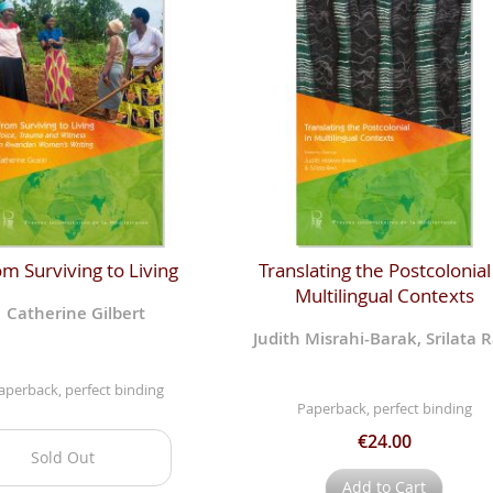
m Surviving to Living
Translating the Postcolonial
Multilingual Contexts
Catherine Gilbert
Judith Misrahi-Barak, Srilata R
aperback, perfect binding
Paperback, perfect binding
€24.00
Sold Out
Add to Cart