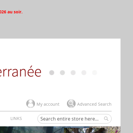
026 au soir.
My account
Advanced Search
H
LINKS
Search
Search