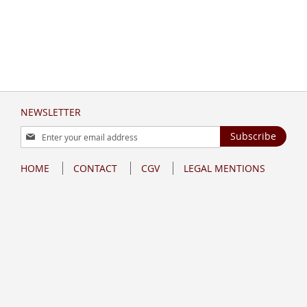
NEWSLETTER
Sign
Subscribe
Up
for
HOME
CONTACT
CGV
LEGAL MENTIONS
Our
Newsletter: