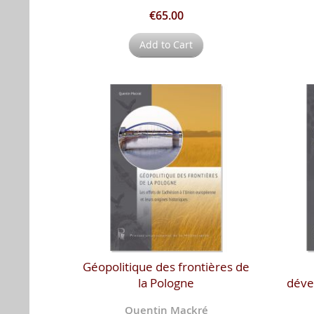
€65.00
Add to Cart
Géopolitique des frontières de
la Pologne
dével
Quentin Mackré