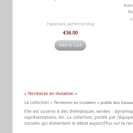
Kar
Nd
P
Paperback, perfect binding
€36.00
Add to Cart
« Territoires en mutation »
La collection
« Territoires en mutation »
publie des travaux
Elle est ouverte à des thématiques variées : dynamiqu
représentations, etc. La collection, portée par l'équ
sociales qui alimentent le débat aujourd'hui sur la rec