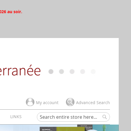
026 au soir.
My account
Advanced Search
H
LINKS
Search
Search