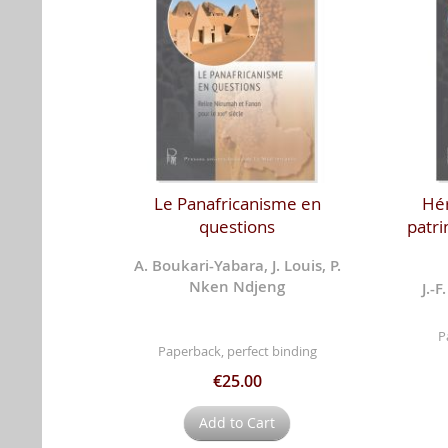
Le Panafricanisme en
Hér
questions
patr
A. Boukari-Yabara, J. Louis, P.
Nken Ndjeng
J.-F
P
Paperback, perfect binding
€25.00
Add to Cart