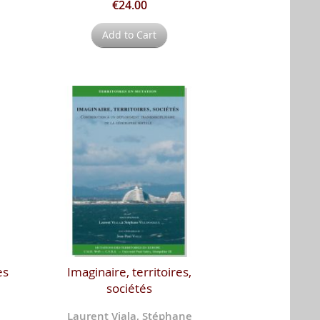
€24.00
Add to Cart
es
Imaginaire, territoires,
sociétés
Laurent Viala, Stéphane