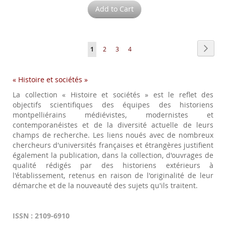
Add to Cart
Page
Page
Next
You're
Page
Page
Page
1
2
3
4
currently
« Histoire et sociétés »
reading
La collection « Histoire et sociétés » est le reflet des
page
objectifs scientifiques des équipes des historiens
montpelliérains médiévistes, modernistes et
contemporanéistes et de la diversité actuelle de leurs
champs de recherche. Les liens noués avec de nombreux
chercheurs d'universités françaises et étrangères justifient
également la publication, dans la collection, d'ouvrages de
qualité rédigés par des historiens extérieurs à
l'établissement, retenus en raison de l'originalité de leur
démarche et de la nouveauté des sujets qu'ils traitent.
ISSN : 2109-6910