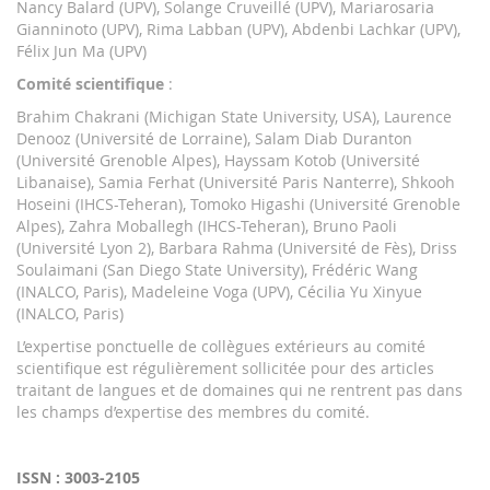
Nancy Balard (UPV), Solange Cruveillé (UPV), Mariarosaria
Gianninoto (UPV), Rima Labban (UPV), Abdenbi Lachkar (UPV),
Félix Jun Ma (UPV)
Comité scientifique
:
Brahim Chakrani (Michigan State University, USA), Laurence
Denooz (Université de Lorraine), Salam Diab Duranton
(Université Grenoble Alpes), Hayssam Kotob (Université
Libanaise), Samia Ferhat (Université Paris Nanterre), Shkooh
Hoseini (IHCS-Teheran), Tomoko Higashi (Université Grenoble
Alpes), Zahra Moballegh (IHCS-Teheran), Bruno Paoli
(Université Lyon 2), Barbara Rahma (Université de Fès), Driss
Soulaimani (San Diego State University), Frédéric Wang
(INALCO, Paris), Madeleine Voga (UPV), Cécilia Yu Xinyue
(INALCO, Paris)
L’expertise ponctuelle de collègues extérieurs au comité
scientifique est régulièrement sollicitée pour des articles
traitant de langues et de domaines qui ne rentrent pas dans
les champs d’expertise des membres du comité.
ISSN : 3003-2105