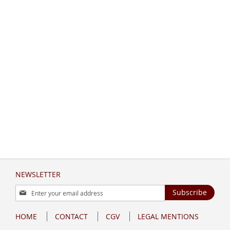
NEWSLETTER
Sign
Subscribe
Up
for
HOME
CONTACT
CGV
LEGAL MENTIONS
Our