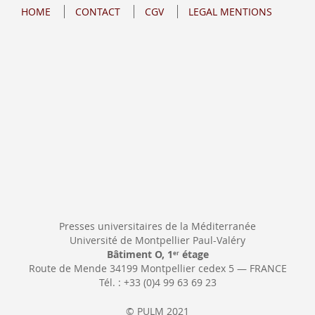
for
HOME
CONTACT
CGV
LEGAL MENTIONS
Our
Newsletter:
Presses universitaires de la Méditerranée
Université de Montpellier Paul-Valéry
Bâtiment O, 1
étage
er
Route de Mende 34199 Montpellier cedex 5 — FRANCE
Tél. : +33 (0)4 99 63 69 23
© PULM 2021