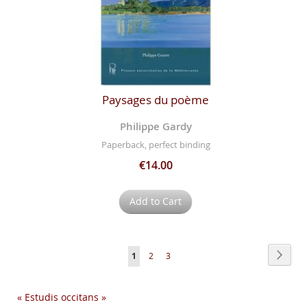
Paysages du poème
Philippe Gardy
Paperback, perfect binding
€14.00
Add to Cart
Page
Page
Next
You're
Page
Page
1
2
3
currently
« Estudis occitans »
reading