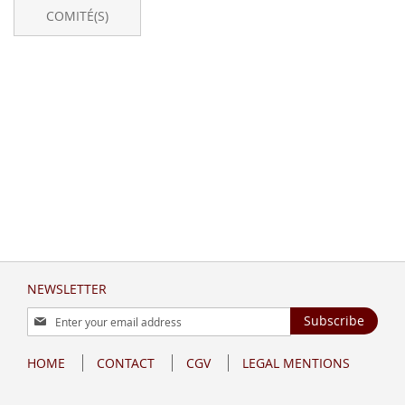
COMITÉ(S)
NEWSLETTER
Sign
Subscribe
Up
for
HOME
CONTACT
CGV
LEGAL MENTIONS
Our
Newsletter: