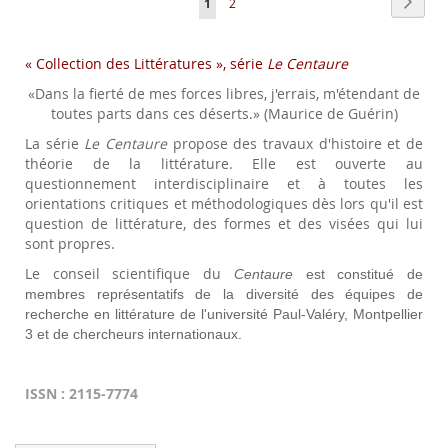
Page
Next
You're
Page
1
2
currently
« Collection des Littératures », série
reading
Le Centaure
«Dans la fierté de mes forces libres, j'errais, m'étendant de
page
toutes parts dans ces déserts.» (Maurice de Guérin)
La série
Le Centaure
propose des travaux d'histoire et de
théorie de la littérature. Elle est ouverte au
questionnement interdisciplinaire et à toutes les
orientations critiques et méthodologiques dès lors qu'il est
question de littérature, des formes et des visées qui lui
sont propres.
Le conseil scientifique du
Centaure
est constitué de
membres représentatifs de la diversité des équipes de
recherche en littérature de l'université Paul-Valéry, Montpellier
3 et de chercheurs internationaux.
ISSN : 2115-7774