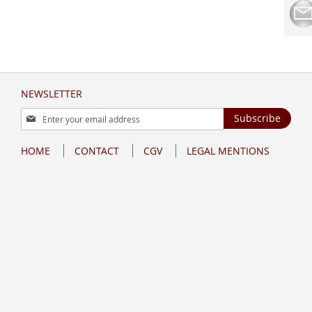
NEWSLETTER
Sign
Subscribe
Up
for
HOME
CONTACT
CGV
LEGAL MENTIONS
Our
Newsletter: