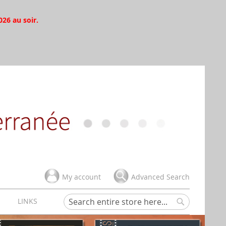
026 au soir.
My account
Advanced Search
H
LINKS
Search
Search