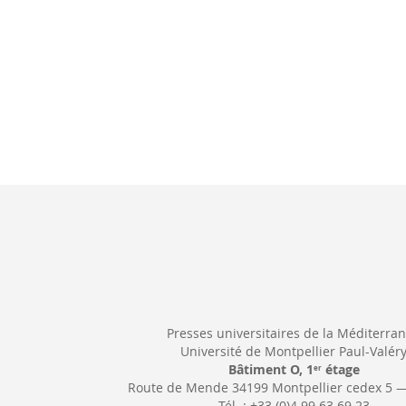
Presses universitaires de la Méditerra
Université de Montpellier Paul-Valér
Bâtiment O, 1
étage
er
Route de Mende 34199 Montpellier cedex 5 
Tél. : +33 (0)4 99 63 69 23