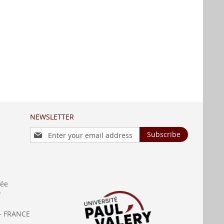
NEWSLETTER
Sign
Subscribe
Up
for
Our
Newsletter:
née
y
— FRANCE