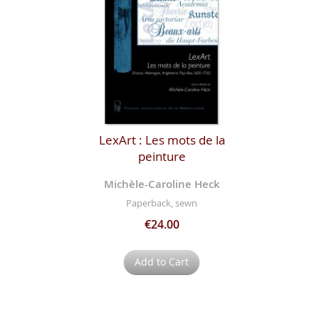
LexArt : Les mots de la
peinture
Michèle-Caroline Heck
Paperback, sewn
€24.00
Add to Cart