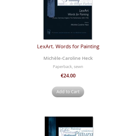
LexArt. Words for Painting
Michèle-Caroline Heck
Paperback, sewn
€24.00
Add to Cart