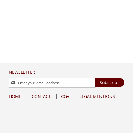
NEWSLETTER
Sign
Subscribe
Up
for
HOME
CONTACT
CGV
LEGAL MENTIONS
Our
Newsletter: