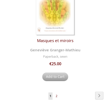
Masques et miroirs
Geneviève Granger-Mathieu
Paperback, sewn
€25.00
Add to Cart
Page
Page
Next
You're
Page
1
2
currently