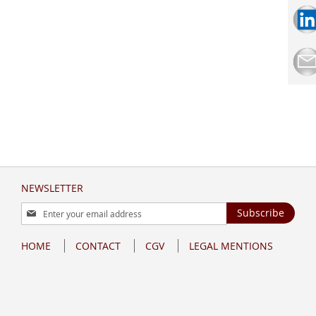
NEWSLETTER
Sign
Subscribe
Up
for
HOME
CONTACT
CGV
LEGAL MENTIONS
Our
Newsletter: