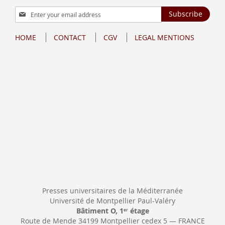
Sign
Subscribe
Up
for
HOME
CONTACT
CGV
LEGAL MENTIONS
Our
Newsletter:
Presses universitaires de la Méditerranée
Université de Montpellier Paul-Valéry
Bâtiment O, 1
étage
er
Route de Mende 34199 Montpellier cedex 5 — FRANCE