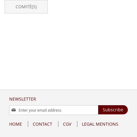
COMITÉ(S)
NEWSLETTER
Sign
Subscribe
Up
for
HOME
CONTACT
CGV
LEGAL MENTIONS
Our
Newsletter: