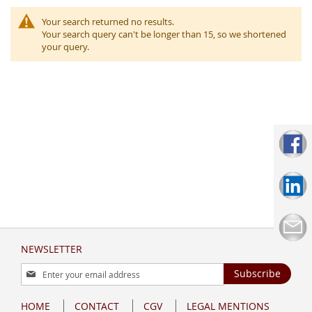
Your search returned no results.
Your search query can't be longer than 15, so we shortened
your query.
NEWSLETTER
Sign
Subscribe
Up
for
HOME
CONTACT
CGV
LEGAL MENTIONS
Our