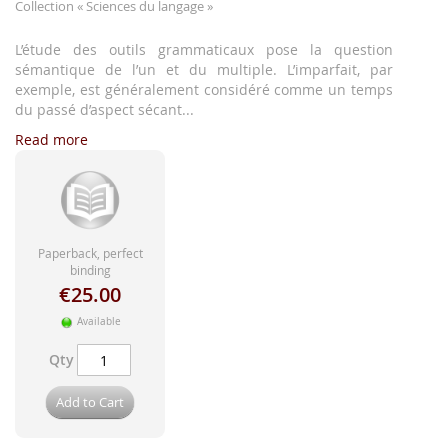
images
Collection
« Sciences du langage »
gallery
L’étude des outils grammaticaux pose la question
sémantique de l’un et du multiple. L’imparfait, par
exemple, est généralement considéré comme un temps
du passé d’aspect sécant...
Read more
Paperback, perfect
binding
€25.00
Available
Qty
Add to Cart