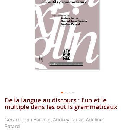
images
gallery
De la langue au discours : l'un et le
Skip
to
multiple dans les outils grammaticaux
the
beginning
Gérard-Joan Barcelo, Audrey Lauze, Adeline
of
Patard
the