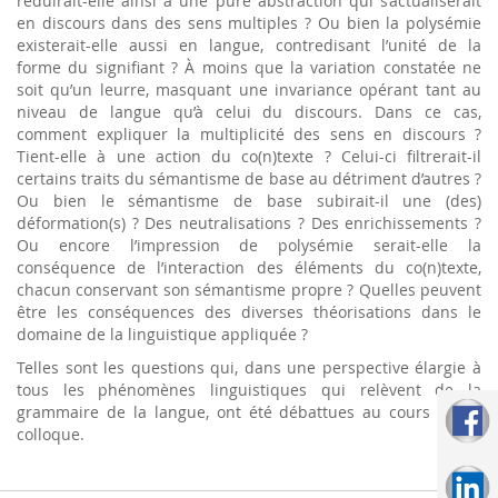
réduirait-elle ainsi à une pure abstraction qui s’actualiserait
en discours dans des sens multiples ? Ou bien la polysémie
existerait-elle aussi en langue, contredisant l’unité de la
forme du signifiant ? À moins que la variation constatée ne
soit qu’un leurre, masquant une invariance opérant tant au
niveau de langue qu’à celui du discours. Dans ce cas,
comment expliquer la multiplicité des sens en discours ?
Tient-elle à une action du co(n)texte ? Celui-ci filtrerait-il
certains traits du sémantisme de base au détriment d’autres ?
Ou bien le sémantisme de base subirait-il une (des)
déformation(s) ? Des neutralisations ? Des enrichissements ?
Ou encore l’impression de polysémie serait-elle la
conséquence de l’interaction des éléments du co(n)texte,
chacun conservant son sémantisme propre ? Quelles peuvent
être les conséquences des diverses théorisations dans le
domaine de la linguistique appliquée ?
Telles sont les questions qui, dans une perspective élargie à
tous les phénomènes linguistiques qui relèvent de la
grammaire de la langue, ont été débattues au cours de ce
colloque.