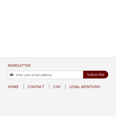
NEWSLETTER
Sign
Subscribe
Up
for
HOME
CONTACT
CGV
LEGAL MENTIONS
Our
Newsletter: