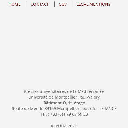
for
HOME
CONTACT
CGV
LEGAL MENTIONS
Our
Newsletter:
Presses universitaires de la Méditerranée
Université de Montpellier Paul-Valéry
Bâtiment O, 1
étage
er
Route de Mende 34199 Montpellier cedex 5 — FRANCE
Tél. : +33 (0)4 99 63 69 23
© PULM 2021