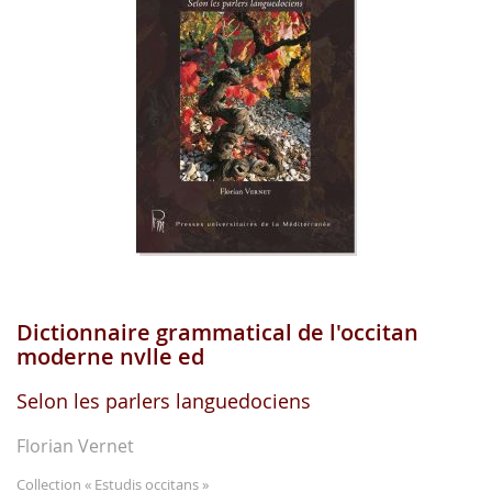
images
gallery
Dictionnaire grammatical de l'occitan
Skip
to
moderne nvlle ed
the
beginning
Selon les parlers languedociens
of
the
Florian Vernet
images
gallery
Collection
« Estudis occitans »