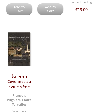
perfect binding
Add to
Add to
€13.00
Cart
Cart
Écrire en
Cévennes au
XVIIIe siècle
François
Pugnière, Claire
Torreilles
Paperback,