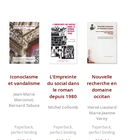
Iconoclasme
L'Empreinte
Nouvelle
et vandalisme
du social dans
recherche en
le roman
domaine
Jean-Marie
depuis 1980
occitan
Marconot,
Bernard Tabuce
Michel Collomb
Hervé Lieutard
Marie-Jeanne
Verny
Paperback,
Paperback,
Paperback,
perfect binding
perfect binding
perfect binding