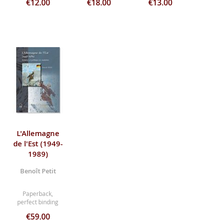
€12.00
€18.00
€13.00
L'Allemagne
de l'Est (1949-
1989)
Benoît Petit
Paperback,
perfect binding
€59.00