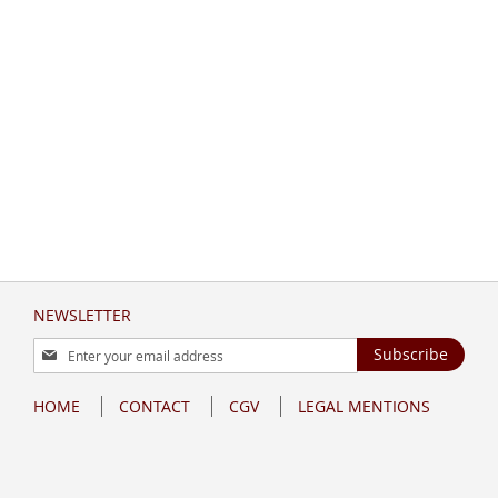
NEWSLETTER
Sign
Subscribe
Up
for
HOME
CONTACT
CGV
LEGAL MENTIONS
Our
Newsletter: