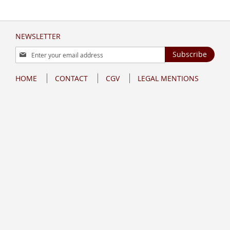
NEWSLETTER
Sign
Subscribe
Up
for
HOME
CONTACT
CGV
LEGAL MENTIONS
Our
Newsletter: