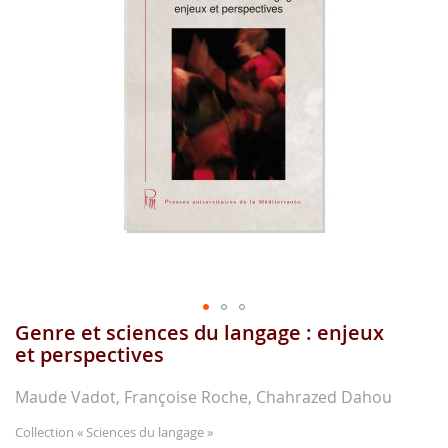
images
gallery
Genre et sciences du langage : enjeux
Skip
to
et perspectives
the
beginning
Maude Vadot, Françoise Roche, Chahrazed Dahou
of
the
Collection
« Sciences du langage »