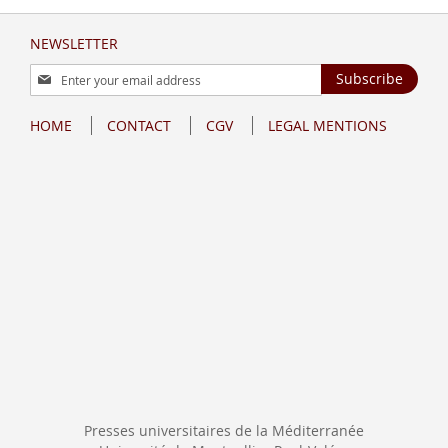
NEWSLETTER
Sign
Subscribe
Up
for
HOME
CONTACT
CGV
LEGAL MENTIONS
Our
Newsletter:
Presses universitaires de la Méditerranée