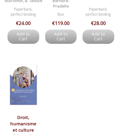
Marconot, B. Tabuce
Bernard-
Pradelle
Paperback,
Paperback,
perfect binding
Box
perfect binding
€24.00
€119.00
€28.00
Add to
Add to
Add to
Cart
Cart
Cart
Droit,
humanisme
et culture