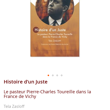
images
gallery
Histoire d'un Juste
Skip
to
the
Le pasteur Pierre-Charles Toureille dans la
France de Vichy
beginning
of
the
Tela Zasloff