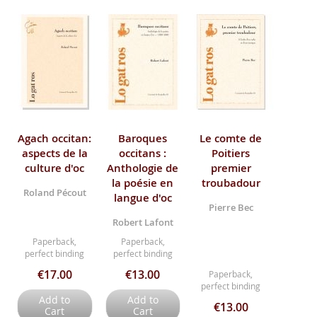
Agach occitan:
Baroques
Le comte de
aspects de la
occitans :
Poitiers
culture d'oc
Anthologie de
premier
la poésie en
troubadour
Roland Pécout
langue d'oc
Pierre Bec
Robert Lafont
Paperback,
Paperback,
perfect binding
perfect binding
€17.00
€13.00
Paperback,
perfect binding
Add to
Add to
€13.00
Cart
Cart