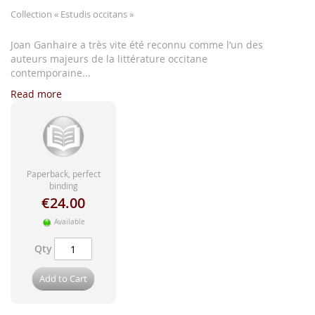
images
Collection
« Estudis occitans »
gallery
Joan Ganhaire a très vite été reconnu comme l’un des
auteurs majeurs de la littérature occitane
contemporaine...
Read more
Paperback, perfect
binding
€24.00
Available
Qty
Add to Cart