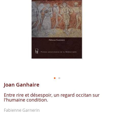
images
gallery
Joan Ganhaire
Skip
to
the
Entre rire et désespoir, un regard occitan sur
l'humaine condition.
beginning
of
the
Fabienne Garnerin