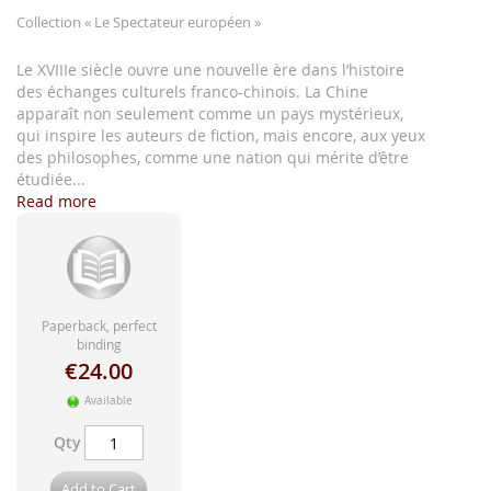
images
Collection
« Le Spectateur européen »
gallery
Le XVIIIe siècle ouvre une nouvelle ère dans l’histoire
des échanges culturels franco-chinois. La Chine
apparaît non seulement comme un pays mystérieux,
qui inspire les auteurs de fiction, mais encore, aux yeux
des philosophes, comme une nation qui mérite d’être
étudiée...
Read more
Paperback, perfect
binding
€24.00
Available
Qty
Add to Cart