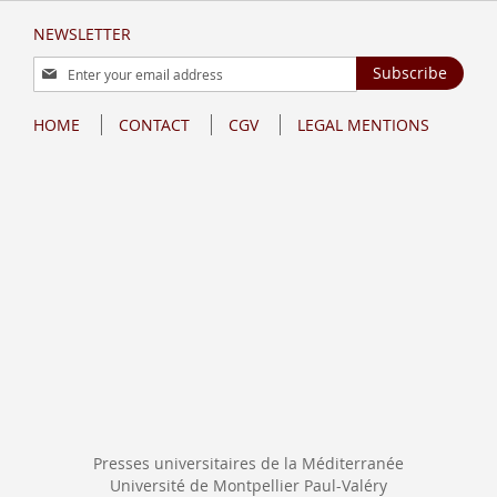
NEWSLETTER
Sign
Subscribe
Up
for
HOME
CONTACT
CGV
LEGAL MENTIONS
Our
Newsletter:
Presses universitaires de la Méditerranée
Université de Montpellier Paul-Valéry