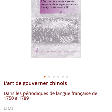
images
gallery
L'art de gouverner chinois
Skip
to
the
Dans les périodiques de langue française de
1750 à 1789
beginning
of
the
Li Ma