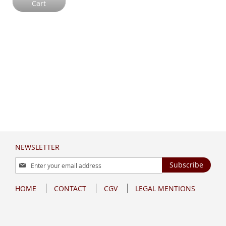
Cart
NEWSLETTER
Sign
Subscribe
Up
for
HOME
CONTACT
CGV
LEGAL MENTIONS
Our
Newsletter: