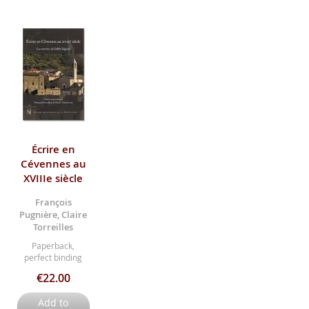
Écrire en
Cévennes au
XVIIIe siècle
François
Pugnière, Claire
Torreilles
Paperback,
perfect binding
€22.00
Add to