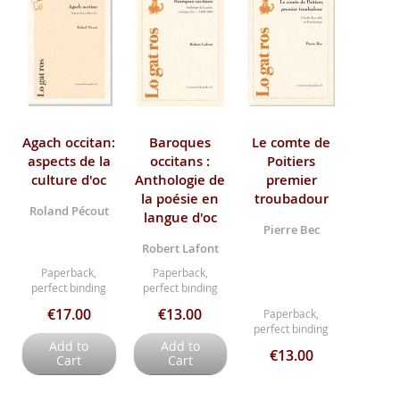
Agach occitan:
Baroques
Le comte de
aspects de la
occitans :
Poitiers
culture d'oc
Anthologie de
premier
la poésie en
troubadour
Roland Pécout
langue d'oc
Pierre Bec
Robert Lafont
Paperback,
Paperback,
perfect binding
perfect binding
€17.00
€13.00
Paperback,
perfect binding
Add to
Add to
€13.00
Cart
Cart