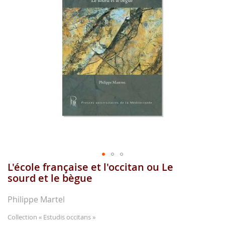
images
gallery
L'école française et l'occitan ou Le
Skip
to
sourd et le bègue
the
beginning
Philippe Martel
of
the
Collection
« Estudis occitans »