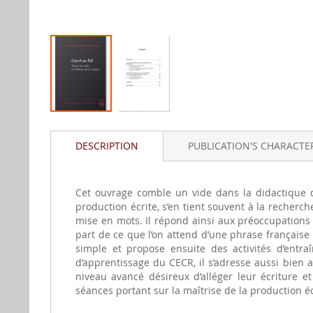
Skip
to
DESCRIPTION
PUBLICATION'S CHARACTER
the
beginning
of
the
Cet ouvrage comble un vide dans la didactique d
images
production écrite, s’en tient souvent à la recherc
gallery
mise en mots. Il répond ainsi aux préoccupations
part de ce que l’on attend d’une phrase française 
simple et propose ensuite des activités d’entr
d’apprentissage du CECR, il s’adresse aussi bien 
niveau avancé désireux d’alléger leur écriture e
séances portant sur la maîtrise de la production éc