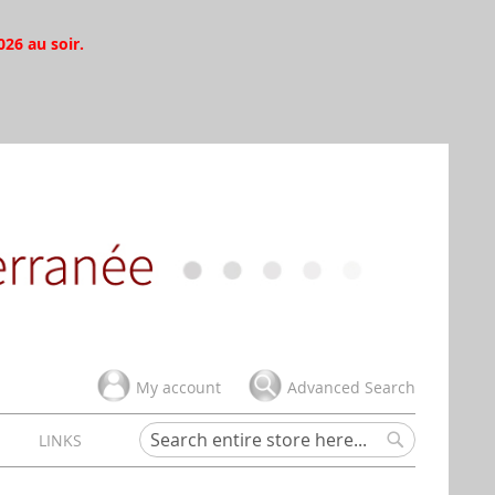
026 au soir.
My account
Advanced Search
H
LINKS
Search
Search