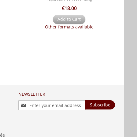
g
€18.00
Add to Cart
Other formats available
NEWSLETTER
Sign
Subscribe
Up
for
Our
Newsletter:
née