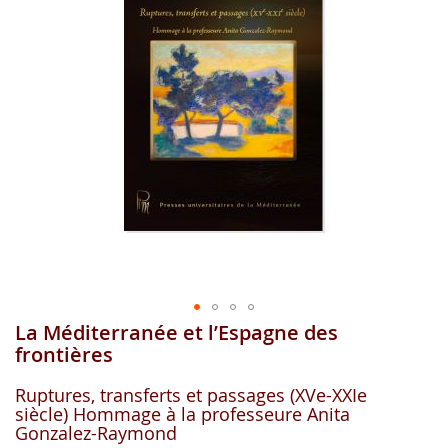
images
gallery
La Méditerranée et l’Espagne des
Skip
to
frontières
the
beginning
Ruptures, transferts et passages (XVe-XXIe
of
siècle) Hommage à la professeure Anita
the
Gonzalez-Raymond