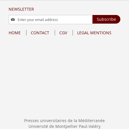
NEWSLETTER
Sign
Subscribe
Up
for
HOME
CONTACT
CGV
LEGAL MENTIONS
Our
Newsletter:
Presses universitaires de la Méditerranée
Université de Montpellier Paul-Valéry