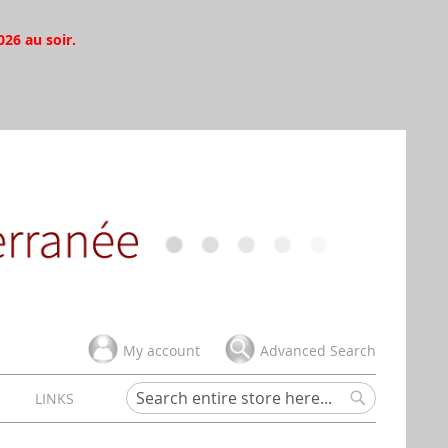
026 au soir.
My account
Advanced Search
H
LINKS
Search
Search