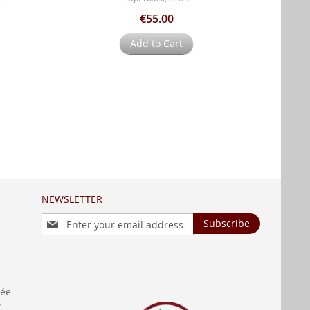
€55.00
Add to Cart
NEWSLETTER
Sign
Subscribe
Up
for
Our
Newsletter:
née
y