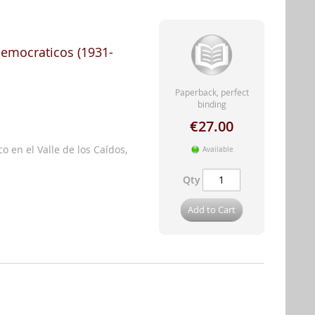
 democraticos (1931-
Paperback, perfect
binding
€27.00
 en el Valle de los Caídos,
Available
Qty
Add to Cart