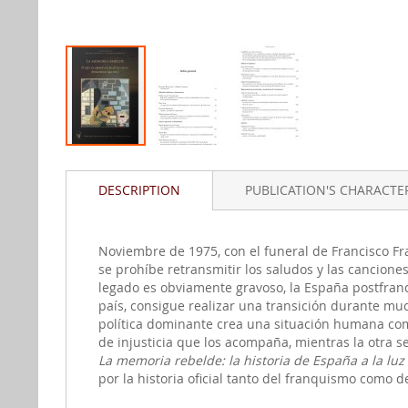
Skip
to
DESCRIPTION
PUBLICATION'S CHARACTER
the
beginning
of
the
Noviembre de 1975, con el funeral de Francisco Fra
images
se prohíbe retransmitir los saludos y las canciones
gallery
legado es obviamente gravoso, la España postfranq
país, consigue realizar una transición durante muc
política dominante crea una situación humana comp
de injusticia que los acompaña, mientras la otra se
La memoria rebelde: la historia de España a la luz
por la historia oficial tanto del franquismo como de