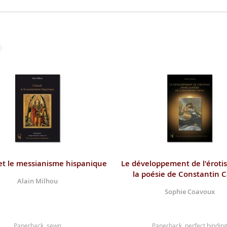
t le messianisme hispanique
Le développement de l'éroti
la poésie de Constantin 
Alain Milhou
Sophie Coavoux
Paperback, sewn
Paperback, perfect bindin