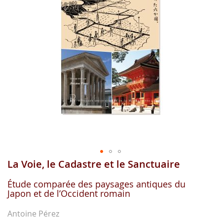
images
gallery
La Voie, le Cadastre et le Sanctuaire
Skip
to
the
Étude comparée des paysages antiques du
Japon et de l’Occident romain
beginning
of
the
Antoine Pérez