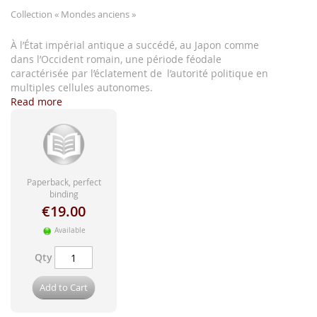
images
Collection
« Mondes anciens »
gallery
À l’État impérial antique a succédé, au Japon comme
dans l’Occident romain, une période féodale
caractérisée par l’éclatement de l’autorité politique en
multiples cellules autonomes.
Read more
Paperback, perfect
binding
€19.00
Available
Qty
Add to Cart