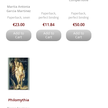
Compernolle
Martia Antonia
Garcia Martinez
Paperback,
Paperback,
Paperback, sewn
perfect binding
perfect binding
€23.00
€11.84
€50.00
Add to
Add to
Add to
Cart
Cart
Cart
Philomythia