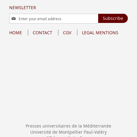
NEWSLETTER
Sign
Subscribe
Up
for
HOME
CONTACT
CGV
LEGAL MENTIONS
Our
Newsletter:
Presses universitaires de la Méditerranée
Université de Montpellier Paul-Valéry