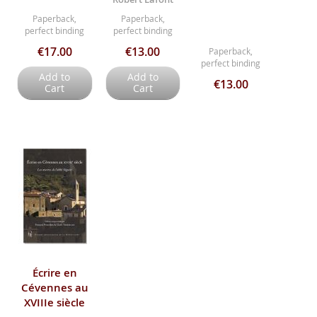
Paperback,
Paperback,
perfect binding
perfect binding
€17.00
€13.00
Paperback,
perfect binding
Add to
Add to
€13.00
Cart
Cart
Écrire en
Cévennes au
XVIIIe siècle