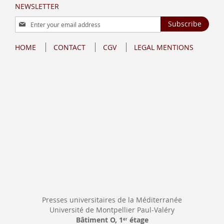
NEWSLETTER
Sign
Subscribe
Up
for
HOME
CONTACT
CGV
LEGAL MENTIONS
Our
Newsletter:
Presses universitaires de la Méditerranée
Université de Montpellier Paul-Valéry
Bâtiment O, 1
étage
er