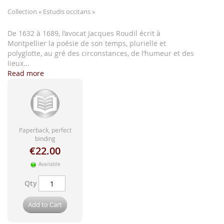
images
gallery
Collection
« Estudis occitans »
De 1632 à 1689, l’avocat Jacques Roudil écrit à
Montpellier la poésie de son temps, plurielle et
polyglotte, au gré des circonstances, de l’humeur et des
lieux...
Read more
Paperback, perfect
binding
€22.00
Available
Qty
Add to Cart