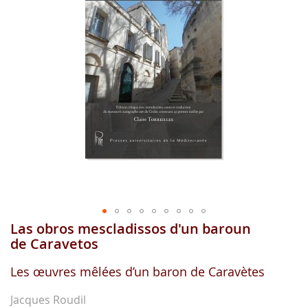
images
gallery
Las obros mescladissos d'un baroun
Skip
to
de Caravetos
the
beginning
Les œuvres mêlées d’un baron de Caravètes
of
the
Jacques Roudil