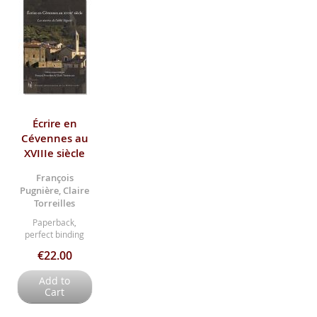
Écrire en
Cévennes au
XVIIIe siècle
François
Pugnière, Claire
Torreilles
Paperback,
perfect binding
€22.00
Add to
Cart