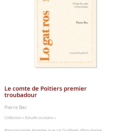
images
gallery
Le comte de Poitiers premier
Skip
to
troubadour
the
beginning
Pierre Bec
of
the
Collection
« Estudis occitans »
images
gallery
Passionnante énigme que ce Guilhem d’Aquitaine,