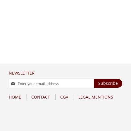
NEWSLETTER
Sign
Subscribe
Up
for
HOME
CONTACT
CGV
LEGAL MENTIONS
Our
Newsletter: