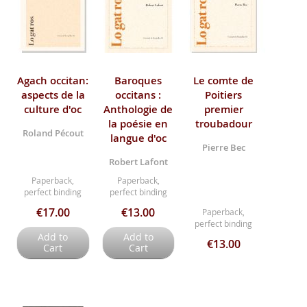
Agach occitan:
Baroques
Le comte de
aspects de la
occitans :
Poitiers
culture d'oc
Anthologie de
premier
la poésie en
troubadour
Roland Pécout
langue d'oc
Pierre Bec
Robert Lafont
Paperback,
Paperback,
perfect binding
perfect binding
€17.00
€13.00
Paperback,
perfect binding
Add to
Add to
€13.00
Cart
Cart