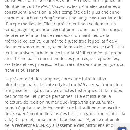
Conservées dans le codex AA 9 des Archives municipales de
Montpellier, dit
Le Petit Thalamus
, les « Annales occitanes »
constituent la version la plus complète de la plus ancienne
chronique urbaine rédigée dans une langue vernaculaire de
l’Europe médiévale. Elles représentent non seulement un
témoignage linguistique exceptionnel, une source historique
de première importance mais aussi un haut lieu de la
mémoire collective, qui mérite à juste titre l’appellatif de «
document-monument », selon le mot de Jacques Le Goff. C’est
tout un univers urbain ouvert sur la Méditerranée qui prend
ainsi forme par la narration de ses guerres, ses épidémies,
ses fêtes et ses prières… le tout raconté dans une langue d’oc
riche et puissante.
La présente édition propose, après une introduction
pluridisciplinaire, le texte original du AA9 avec sa traduction
française en regard, suivie de notes historiques et de l’index
des noms de lieux et de personnes. Elle est issue de la
relecture de l’édition numérique (http://thalamus.huma-
num.fr/) qui accueille l’ensemble de la tradition manuscrite
des
thalami
montpelliérains (les livres du gouvernement de la
ville). Ce projet, initialement labellisé par l’Agence nationale
de la recherche (A.N.R.), a rassemblé des historiens et des