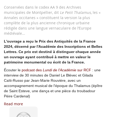
images
gallery
Conservées dans le codex AA 9 des Archives
municipales de Montpellier, dit
Le Petit Thalamus
, les «
Annales occitanes » constituent la version la plus
complète de la plus ancienne chronique urbaine
rédigée dans une langue vernaculaire de l’Europe
médiévale...
L'ouvrage a reçu le Prix des Antiquités de la France
2024, décerné par l'Académie des Inscriptions et Belles
Lettres. Ce prix est destiné à distinguer chaque année
un ouvrage ayant contribué à mettre en valeur le
patrimoine monumental ou écrit de la France.
Écouter le
podcast des
Lundi de l'Académie
sur RCF
: une
interview de 30 minutes de Daniel Le Blévec et Gilada
Caïti-Russo par Jean-Marie Rouvière, avec un
accompagnement musical de l'époque du Thalamus (épître
de Saint Esteve, une dança et une pièce du troubadour
Pèire Cardenal)
Read more