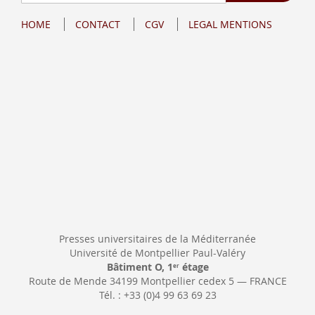
Up
for
HOME
CONTACT
CGV
LEGAL MENTIONS
Our
Newsletter:
Presses universitaires de la Méditerranée
Université de Montpellier Paul-Valéry
Bâtiment O, 1
étage
er
Route de Mende 34199 Montpellier cedex 5 — FRANCE
Tél. : +33 (0)4 99 63 69 23