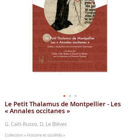
images
gallery
Le Petit Thalamus de Montpellier - Les
Skip
to
« Annales occitanes »
the
beginning
G. Caïti-Russo, D. Le Blévec
of
the
Collection
« Histoire et sociétés »