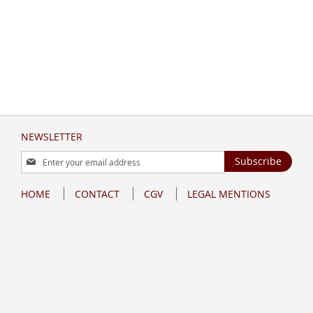
NEWSLETTER
Sign
Subscribe
Up
for
HOME
CONTACT
CGV
LEGAL MENTIONS
Our
Newsletter: