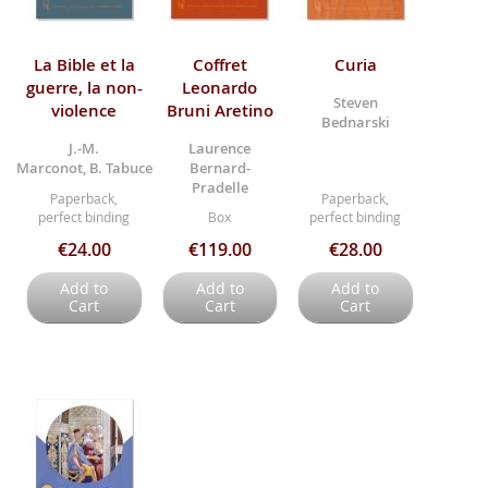
La Bible et la
Coffret
Curia
guerre, la non-
Leonardo
Steven
violence
Bruni Aretino
Bednarski
J.-M.
Laurence
Marconot, B. Tabuce
Bernard-
Pradelle
Paperback,
Paperback,
perfect binding
Box
perfect binding
€24.00
€119.00
€28.00
Add to
Add to
Add to
Cart
Cart
Cart