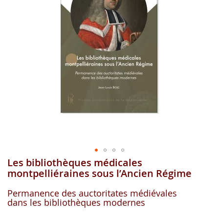
images
gallery
Les bibliothèques médicales
Skip
to
montpelliéraines sous l’Ancien Régime
the
beginning
Permanence des auctoritates médiévales
of
dans les bibliothèques modernes
the