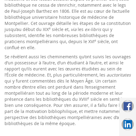
bibliothèque ne cessa de s’enrichir, notamment avec le legs
de Paul-Joseph Barthez en 1806. Elle est au cœur de l’actuelle
bibliothèque universitaire historique de médecine de
Montpellier. Cet ouvrage détaille les étapes de sa constitution
jusqu’au début du XIX
e
siècle et,
via
les
ex-libris
qui y
subsistent, identifie les nombreuses bibliothèques de
praticiens montpelliérains qui, depuis le XVI
e
siècle, ont
conflué en elle.
Se révèlent aussi les cheminements qu’ont suivis les ouvrages
d’un possesseur à l’autre, d’un étudiant à l’autre, et ainsi le
rapport qu’ils eurent avec les œuvres étudiées au sein de
l’École de médecine. Et, plus particulièrement, les
auctoritates
qui y furent commentées dès le Moyen Âge. Un certain
nombre d’entre elles ont perduré dans l’enseignement
montpelliérain tout au long de la période moderne et leur
présence dans les bibliothèques du XVIII
e
siècle en semble
bien une conséquence. Pour s’en assurer, il a fallu faire la
part de la motivation bibliophilique, et mettre notamment en
perspective des bibliothèques montpelliéraines avec d’autres
bibliothèques de la même époque.