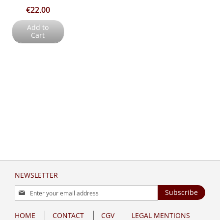
€22.00
Add to
Cart
NEWSLETTER
Sign
Subscribe
Up
for
HOME
CONTACT
CGV
LEGAL MENTIONS
Our