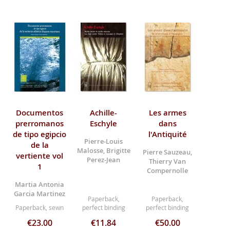
Documentos
Achille-
Les armes
prerromanos
Eschyle
dans
de tipo egipcio
l'Antiquité
Pierre-Louis
de la
Malosse, Brigitte
Pierre Sauzeau,
vertiente vol
Perez-Jean
Thierry Van
1
Compernolle
Martia Antonia
Garcia Martinez
Paperback,
Paperback,
Paperback, sewn
perfect binding
perfect binding
€23.00
€11.84
€50.00