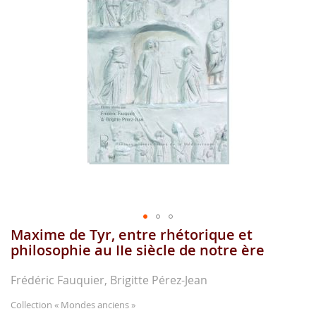
images
gallery
Maxime de Tyr, entre rhétorique et
Skip
to
philosophie au IIe siècle de notre ère
the
beginning
Frédéric Fauquier, Brigitte Pérez-Jean
of
the
Collection
« Mondes anciens »