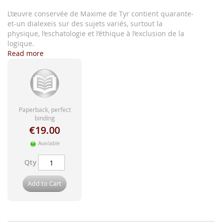
images
gallery
L’œuvre conservée de Maxime de Tyr contient quarante-
et-un dialexeis sur des sujets variés, surtout la
physique, l’eschatologie et l’éthique à l’exclusion de la
logique.
Read more
Paperback, perfect
binding
€19.00
Available
Qty
Add to Cart