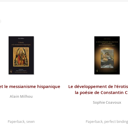
t le messianisme hispanique
Le développement de l'éroti
la poésie de Constantin 
Alain Milhou
Sophie Coavoux
Paperback, sewn
Paperback, perfect bindin