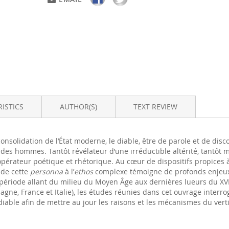
ISTICS
AUTHOR(S)
TEXT REVIEW
consolidation de l’État moderne, le diable, être de parole et de disc
 des hommes. Tantôt révélateur d’une irréductible altérité, tantôt
opérateur poétique et rhétorique. Au cœur de dispositifs propices à 
e de cette
personna
à l’
ethos
complexe témoigne de profonds enjeux t
ériode allant du milieu du Moyen Âge aux dernières lueurs du XVII
agne, France et Italie), les études réunies dans cet ouvrage interro
 diable afin de mettre au jour les raisons et les mécanismes du ve