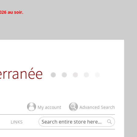
026 au soir.
My account
Advanced Search
H
LINKS
Search
Search