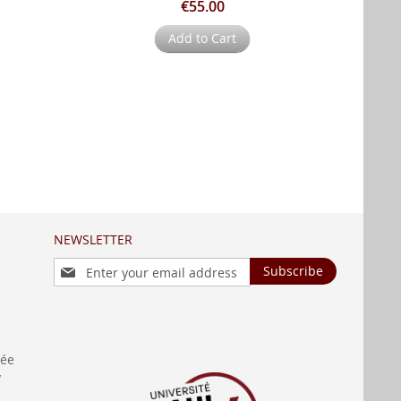
€55.00
Add to Cart
NEWSLETTER
Sign
Subscribe
Up
for
Our
Newsletter:
née
y