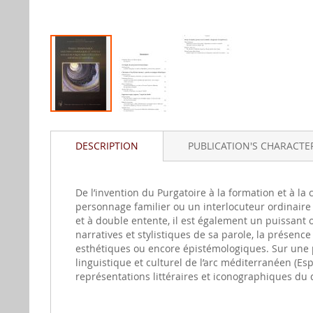
Skip
to
DESCRIPTION
PUBLICATION'S CHARACTER
the
beginning
of
the
De l’invention du Purgatoire à la formation et à la 
images
personnage familier ou un interlocuteur ordinaire
gallery
et à double entente, il est également un puissant 
narratives et stylistiques de sa parole, la présenc
esthétiques ou encore épistémologiques. Sur une p
linguistique et culturel de l’arc méditerranéen (Esp
représentations littéraires et iconographiques du