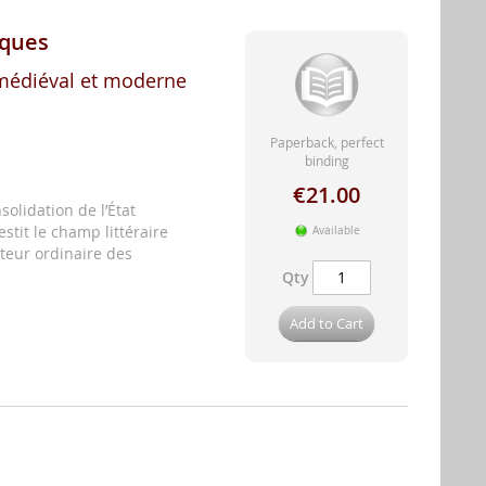
iques
 médiéval et moderne
Paperback, perfect
binding
€21.00
solidation de l’État
stit le champ littéraire
Available
teur ordinaire des
Qty
Add to Cart