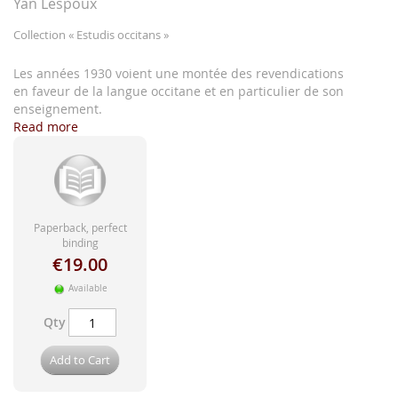
images
Yan Lespoux
gallery
Collection
« Estudis occitans »
Les années 1930 voient une montée des revendications
en faveur de la langue occitane et en particulier de son
enseignement.
Read more
Paperback, perfect
binding
€19.00
Available
Qty
Add to Cart