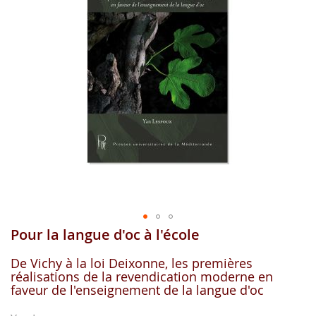
images
gallery
Pour la langue d'oc à l'école
Skip
to
the
De Vichy à la loi Deixonne, les premières
réalisations de la revendication moderne en
beginning
faveur de l'enseignement de la langue d'oc
of
the