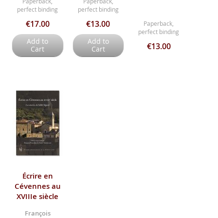
Paperback,
Paperback,
perfect binding
perfect binding
€17.00
€13.00
Paperback,
perfect binding
Add to
Add to
€13.00
Cart
Cart
Écrire en
Cévennes au
XVIIIe siècle
François