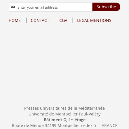
Sign
Subscribe
Up
for
HOME
CONTACT
CGV
LEGAL MENTIONS
Our
Newsletter:
Presses universitaires de la Méditerranée
Université de Montpellier Paul-Valéry
Bâtiment O, 1
étage
er
Route de Mende 34199 Montpellier cedex 5 — FRANCE