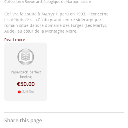
images
Collection
« Revue archéologique de Narbonnaise »
gallery
Ce livre fait suite à
Martys
1, paru en 1993. Il concerne
les débuts (I
s. a.C.) du grand centre sidérurgique
er
romain situé dans le domaine des Forges (Les Martys,
Aude), au cœur de la Montagne Noire.
Read more
Paperback, perfect
binding
€50.00
Sold Out
Share this page