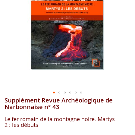
images
gallery
Supplément Revue Archéologique de
Skip
to
Narbonnaise n° 43
the
beginning
Le fer romain de la montagne noire. Martys
of
2 : les débuts
the