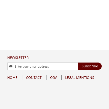
NEWSLETTER
Sign
Subscribe
Up
for
HOME
CONTACT
CGV
LEGAL MENTIONS
Our
Newsletter: