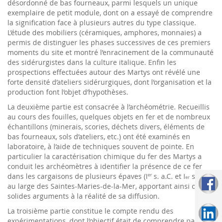
désordonné de bas fourneaux, parmi lesquels un unique
exemplaire de petit module, dont on a essayé de comprendre
la signification face à plusieurs autres du type classique.
L’étude des mobiliers (céramiques, amphores, monnaies) a
permis de distinguer les phases successives de ces premiers
moments du site et montré l’enracinement de la communauté
des sidérurgistes dans la culture italique. Enfin les
prospections effectuées autour des Martys ont révélé une
forte densité d’ateliers sidérurgiques, dont l’organisation et la
production font l’objet d’hypothèses.
La deuxième partie est consacrée à l’archéométrie. Recueillis
au cours des fouilles, quelques objets en fer et de nombreux
échantillons (minerais, scories, déchets divers, éléments de
bas fourneaux, sols d’ateliers, etc.) ont été examinés en
laboratoire, à l’aide de techniques souvent de pointe. En
particulier la caractérisation chimique du fer des Martys a
conduit les archéomètres à identifier la présence de ce fer
dans les cargaisons de plusieurs épaves (I
s. a.C. et I
s. p.C.)
er
er
au large des Saintes-Maries-de-la-Mer, apportant ainsi de
solides arguments à la réalité de sa diffusion.
La troisième partie constitue le compte rendu des
expérimentations, dont l’objectif était de comprendre par la