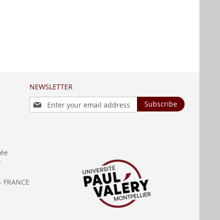
NEWSLETTER
Sign
Subscribe
Up
for
Our
Newsletter:
née
y
— FRANCE