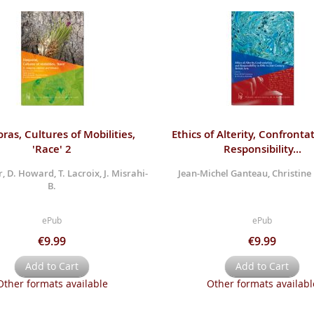
ras, Cultures of Mobilities,
Ethics of Alterity, Confronta
'Race' 2
Responsibility...
, D. Howard, T. Lacroix, J. Misrahi-
Jean-Michel Ganteau, Christine
B.
ePub
ePub
€9.99
€9.99
Add to Cart
Add to Cart
Other formats available
Other formats availabl