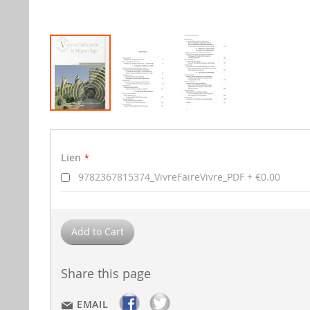
Skip
to
Lien
the
Lien
beginning
of
9782367815374_VivreFaireVivre_PDF
€0.00
the
images
gallery
Add to Cart
Share this page
EMAIL