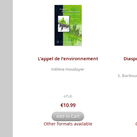
L'appel de l'environnement
Diaspo
Hélène Houdayer
S. Barbour
ePub
€10.99
Add to Cart
Other formats available