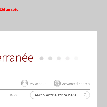
026 au soir.
My account
Advanced Search
H
LINKS
Search
Search