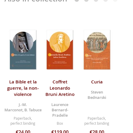
La Bible et la
Coffret
Curia
guerre, la non-
Leonardo
Steven
violence
Bruni Aretino
Bednarski
J.-M.
Laurence
Marconot, B. Tabuce
Bernard-
Pradelle
Paperback,
Paperback,
perfect binding
Box
perfect binding
€24.00
€119.00
€28.00