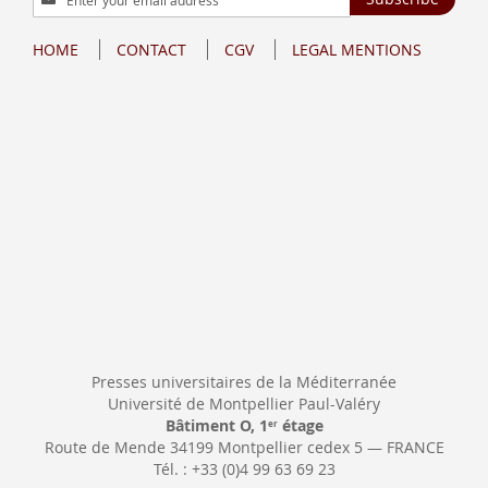
Up
for
HOME
CONTACT
CGV
LEGAL MENTIONS
Our
Newsletter:
Presses universitaires de la Méditerranée
Université de Montpellier Paul-Valéry
Bâtiment O, 1
étage
er
Route de Mende 34199 Montpellier cedex 5 — FRANCE
Tél. : +33 (0)4 99 63 69 23