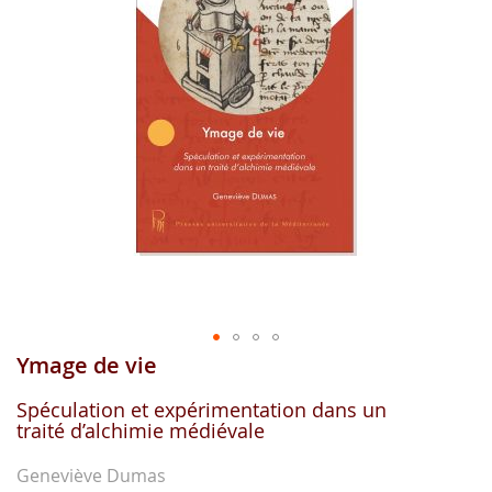
images
gallery
Ymage de vie
Skip
to
the
Spéculation et expérimentation dans un
traité d’alchimie médiévale
beginning
of
the
Geneviève Dumas